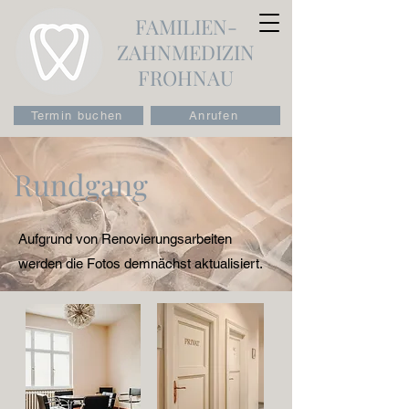
FAMILIEN-
ZAHNMEDIZIN
FROHNAU
Termin buchen
Anrufen
Rundgang
Aufgrund von Renovierungsarbeiten
werden die Fotos demnächst aktualisiert.